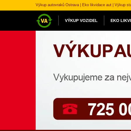
Výkup autovraků Ostrava | Eko likvidace aut | Výkup st
VÝKUP VOZIDEL
EKO LIKV