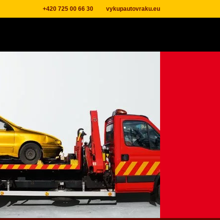
+420 725 00 66 30
vykupautovraku.eu