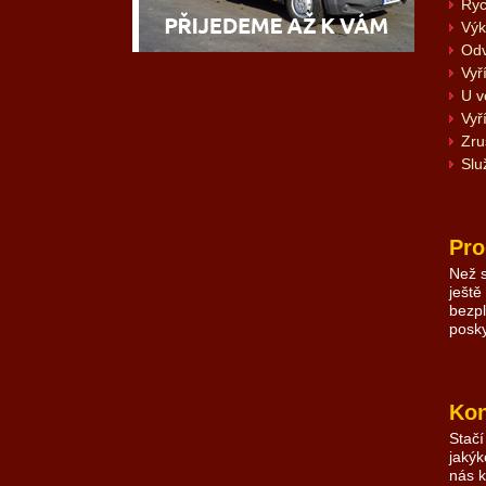
Ryc
Výk
Odv
Vyř
U v
Vyř
Zru
Slu
Pro
Než s
ještě
bezpl
posky
Kon
Stačí
jakýk
nás k