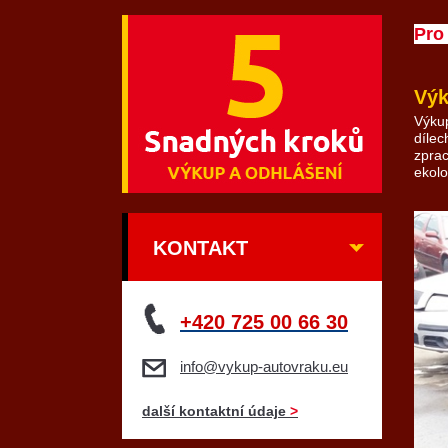
Pro
Výk
Výkup
dílec
zprac
ekolo
KONTAKT
+420 725 00 66 30
info@vykup-autovraku.eu
další kontaktní údaje
>