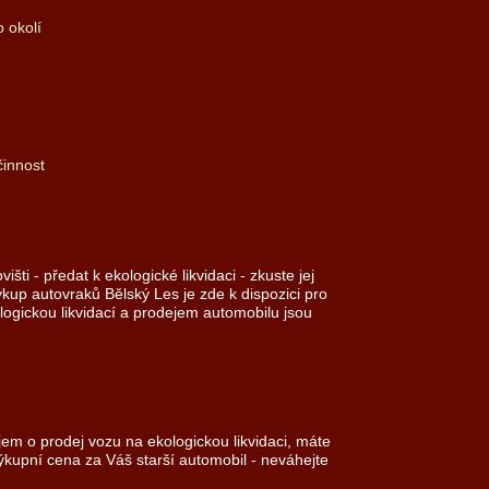
 okolí
činnost
ti - předat k ekologické likvidaci - zkuste jej
kup autovraků Bělský Les je zde k dispozici pro
logickou likvidací a prodejem automobilu jsou
em o prodej vozu na ekologickou likvidaci, máte
ýkupní cena za Váš starší automobil - neváhejte