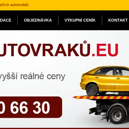
arších automobilů
IDACE
OBJEDNÁVKA
VÝKUPNÍ CENÍK
KONTAKT