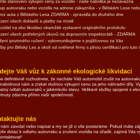
hlé stanovení výkupní ceny za vozidlo - naše nabídka je nezávazná
up autovraku nebo vozidla na adrese zákazníka - v Bělském Lese nebo
oz auta z Bělského Lesa ZDARMA - zpravidla do druhého dne
ízení všech dokladů a platby na místě
ozidel na eko likvidaci okamžité vystavení originálního protokolu
ízení všech potřebných úkonů na dopravním inspektorátě - ZDARMA
šení povinného ručení - vykomunikujeme s pojišťovnou za Vás
žby pro Bělský Les a okolí od ověřené firmy s plnou certifikací pro tuto 
dejte Váš vůz k zákonné ekologické likvidaci
e definitivně rozhodnete, že necháte Váš automobil zrušit na autovrakoviš
 nabídnout nám a získat slušnou výkupní cenu za jeho náhradní díly. Vý
atný odtah autovraků v jakémkoliv stavu. Veškeré služby spojené s eko
tnuty zdarma přímo naší společností.
taktujte nás
 nám zavolat nebo napsat a my se již o vše postaráme. Pokud máte záj
oliv dotaz k odtahu autovraku a zrušení vozidla na úřadě, zajímá Vás v
ontaktovat!