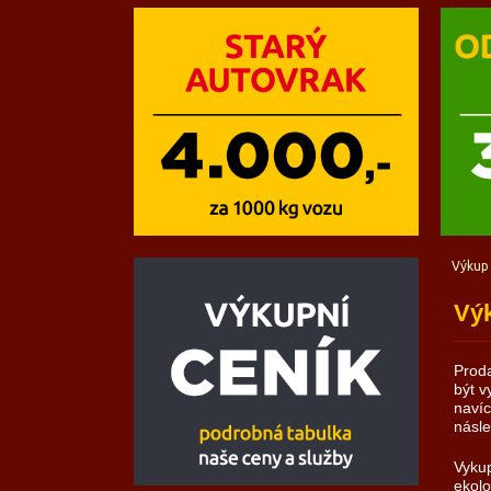
Výkup
Výk
Proda
být v
navíc
násle
Vykup
ekolo