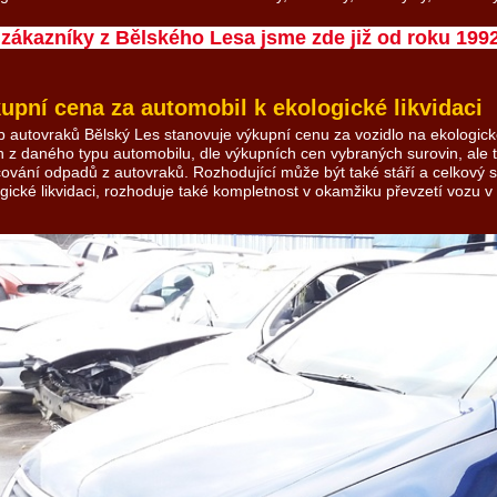
 zákazníky z Bělského Lesa jsme zde již od roku 1992
upní cena za automobil k ekologické likvidaci
 autovraků Bělský Les stanovuje výkupní cenu za vozidlo na ekologicko
h z daného typu automobilu, dle výkupních cen vybraných surovin, ale 
ování odpadů z autovraků. Rozhodující může být také stáří a celkový sta
gické likvidaci, rozhoduje také kompletnost v okamžiku převzetí vozu 