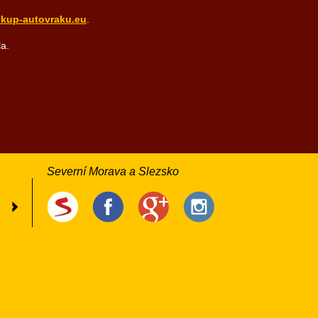
kup-autovraku.eu
.
a.
Severní Morava a Slezsko