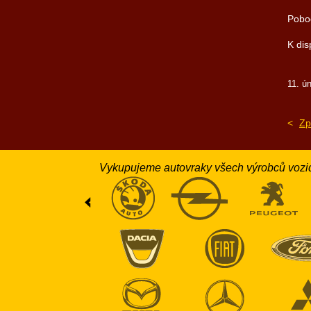
Pobo
K dis
11. ú
<
Zp
Vykupujeme autovraky všech výrobců vozi