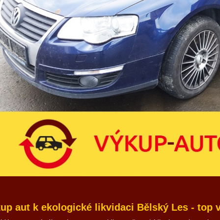
up aut k ekologické likvidaci Bělský Les - top