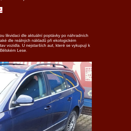
.
u likvidaci dle aktuální poptávky po náhradních
také dle reálných nákladů při ekologickém
v vozidla. U nejstarších aut, které se vykupují k
v Bělském Lese.