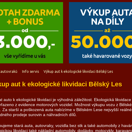
 autovraků
Info servis
Výkup aut k ekologické likvidaci Bělský Les
up aut k ekologické likvidaci Bělský Les
t auto k ekologické likvidaci je výhodná záležitost. Ekologická likvidac
yřazeno z evidence motorových vozidel. Možnost výkupu vozu z Bělské
. Za starší a poškozená auta nabízíme v Bělském Lese nejvyšší reáln
dného prodeje surovin a náhradních dílů.
ujeme stará auta, autovraky, vozidla bez stk a také automobily z havá
gickou likvidaci také nákladní automobily, dodávky, motocykly, karavany