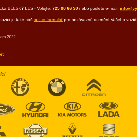
čka BĚLSKÝ LES - Volejte:
725 00 66 30
nebo pošlete e-mail:
info@vy
pozici je také náš
online formulář
pro nezávazné ocenění Vašeho vozidl
nora 2022
ět
del